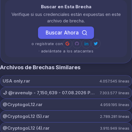
Buscar en Esta Brecha
Verifique si sus credenciales están expuestas en este
archivo de brecha.
Buscar Ahora
o regístrate con
· adelántate a los atacantes
Archivos de Brechas Similares
USA only.rar
4.057.545
líneas
🌙 @ravenulp - 7,150,639 - 07.08.2026 PRIVATE.txt
7.303.577
líneas
@CryptogoL12.rar
4.959.195
líneas
@CryptogoL12 (5).rar
2.789.281
líneas
@CryptogoL12 (4).rar
3.910.949
líneas