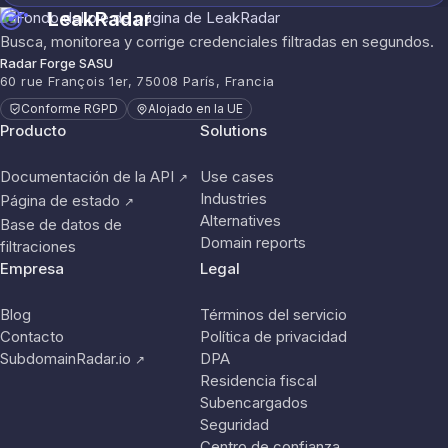
LeakRadar
Busca, monitorea y corrige credenciales filtradas en segundos.
Radar Forge SASU
60 rue François 1er, 75008 París, Francia
Conforme RGPD
Alojado en la UE
Producto
Solutions
Documentación de la API
Use cases
↗
Industries
Página de estado
↗
Alternatives
Base de datos de
Domain reports
filtraciones
Empresa
Legal
Blog
Términos del servicio
Contacto
Política de privacidad
SubdomainRadar.io
DPA
↗
Residencia fiscal
Subencargados
Seguridad
Centro de confianza