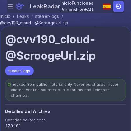
Inicio
Funciones
LeakRadar
Menu
Skip to content
Precios
Live
FAQ
Inicio
/
Leaks
/
stealer-logs
/
@cvv190_cloud- @ScroogeUrl.zip
@cvv190_cloud-
@ScroogeUrl.zip
stealer-logs
Indexed from public material only. Never purchased, never
altered. Verified sources: public forums and Telegram
channels.
Detalles del Archivo
Cantidad de Registros
270.181