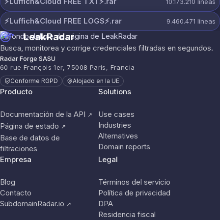
⚡️Luffich&Cloud FREE TXT⚡️.rar
10.173.210
líneas
⚡️Luffich&Cloud FREE LOGS⚡️.rar
9.460.471
líneas
LeakRadar
Busca, monitorea y corrige credenciales filtradas en segundos.
Radar Forge SASU
60 rue François 1er, 75008 París, Francia
Conforme RGPD
Alojado en la UE
Producto
Solutions
Documentación de la API
Use cases
↗
Industries
Página de estado
↗
Alternatives
Base de datos de
Domain reports
filtraciones
Empresa
Legal
Blog
Términos del servicio
Contacto
Política de privacidad
SubdomainRadar.io
DPA
↗
Residencia fiscal