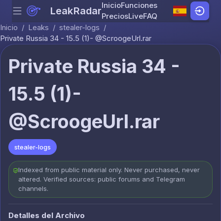
Inicio
Funciones
LeakRadar
Menu
Skip to content
Precios
Live
FAQ
Inicio
/
Leaks
/
stealer-logs
/
Private Russia 34 - 15.5 (1)- @ScroogeUrl.rar
Private Russia 34 -
15.5 (1)-
@ScroogeUrl.rar
stealer-logs
Indexed from public material only. Never purchased, never
altered. Verified sources: public forums and Telegram
channels.
Detalles del Archivo