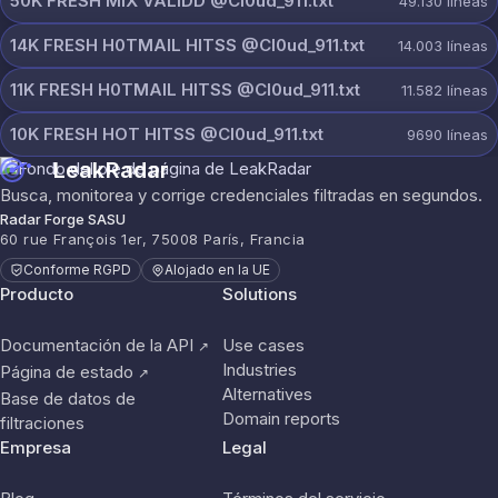
50K FRESH MIX VALIDD @Cl0ud_911.txt
49.130
líneas
14K FRESH H0TMAIL HITSS @Cl0ud_911.txt
14.003
líneas
11K FRESH H0TMAIL HITSS @Cl0ud_911.txt
11.582
líneas
10K FRESH HOT HITSS @Cl0ud_911.txt
9690
líneas
LeakRadar
Busca, monitorea y corrige credenciales filtradas en segundos.
Radar Forge SASU
60 rue François 1er, 75008 París, Francia
Conforme RGPD
Alojado en la UE
Producto
Solutions
Documentación de la API
Use cases
↗
Industries
Página de estado
↗
Alternatives
Base de datos de
Domain reports
filtraciones
Empresa
Legal