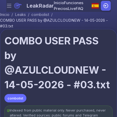
Inicio
Funciones
LeakRadar
Menu
Skip to content
Precios
Live
FAQ
Inicio
/
Leaks
/
combolist
/
COMBO USER PASS by @AZULCLOUDNEW - 14-05-2026 -
#03.txt
COMBO USER PASS
by
@AZULCLOUDNEW -
14-05-2026 - #03.txt
combolist
Indexed from public material only. Never purchased, never
altered. Verified sources: public forums and Telegram