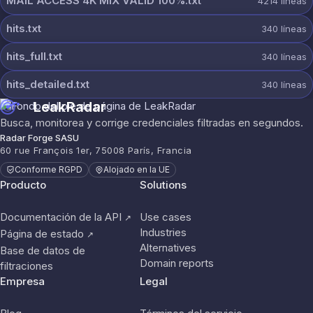
MAIL ACCESS 4K MIX VALID 100%.txt
4214
líneas
hits.txt
340
líneas
hits_full.txt
340
líneas
hits_detailed.txt
340
líneas
LeakRadar
Busca, monitorea y corrige credenciales filtradas en segundos.
Radar Forge SASU
60 rue François 1er, 75008 París, Francia
Conforme RGPD
Alojado en la UE
Producto
Solutions
Documentación de la API
Use cases
↗
Industries
Página de estado
↗
Alternatives
Base de datos de
Domain reports
filtraciones
Empresa
Legal