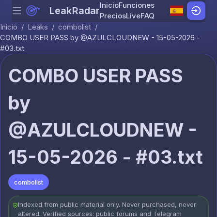
Inicio
Funciones
LeakRadar
Menu
Skip to content
Precios
Live
FAQ
Inicio
/
Leaks
/
combolist
/
COMBO USER PASS by @AZULCLOUDNEW - 15-05-2026 -
#03.txt
COMBO USER PASS
by
@AZULCLOUDNEW -
15-05-2026 - #03.txt
combolist
Indexed from public material only. Never purchased, never
altered. Verified sources: public forums and Telegram