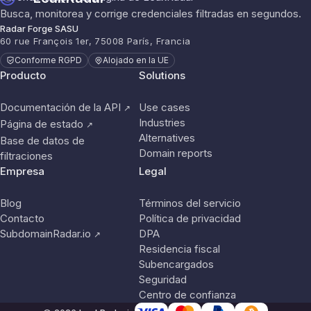
Busca, monitorea y corrige credenciales filtradas en segundos.
Radar Forge SASU
60 rue François 1er, 75008 París, Francia
Conforme RGPD
Alojado en la UE
Producto
Solutions
Documentación de la API
Use cases
↗
Industries
Página de estado
↗
Alternatives
Base de datos de
Domain reports
filtraciones
Empresa
Legal
Blog
Términos del servicio
Contacto
Política de privacidad
SubdomainRadar.io
DPA
↗
Residencia fiscal
Subencargados
Seguridad
Centro de confianza