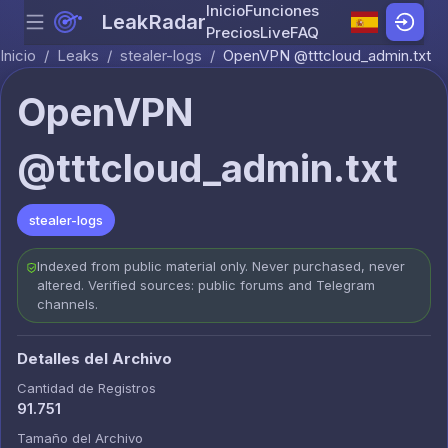
Inicio
Funciones
LeakRadar
Menu
Skip to content
Precios
Live
FAQ
Inicio
/
Leaks
/
stealer-logs
/
OpenVPN @tttcloud_admin.txt
OpenVPN
@tttcloud_admin.txt
stealer-logs
Indexed from public material only. Never purchased, never
altered. Verified sources: public forums and Telegram
channels.
Detalles del Archivo
Cantidad de Registros
91.751
Tamaño del Archivo