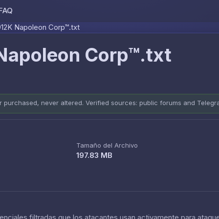
FAQ
Skip to content
12K Napoleon Corp™.txt
Napoleon Corp™.txt
er purchased, never altered. Verified sources: public forums and Teleg
Tamaño del Archivo
197.83 MB
nciales filtradas que los atacantes usan activamente para ataque