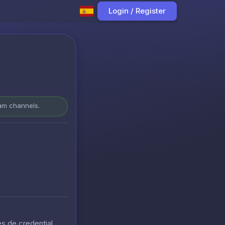
Login / Register
ram channels.
s de credential