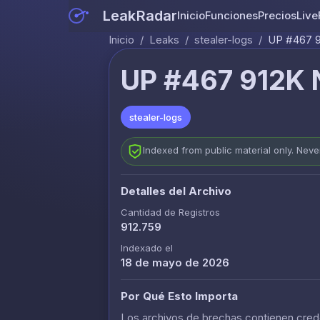
LeakRadar
Inicio
Funciones
Precios
Live
Inicio
/
Leaks
/
stealer-logs
/
UP #467 9
UP #467 912K 
stealer-logs
Indexed from public material only. Nev
Detalles del Archivo
Cantidad de Registros
912.759
Indexado el
18 de mayo de 2026
Por Qué Esto Importa
Los archivos de brechas contienen crede