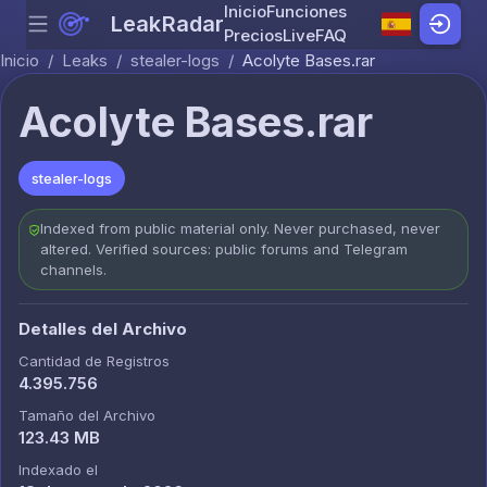
Inicio
Funciones
LeakRadar
Menu
Skip to content
Precios
Live
FAQ
Inicio
/
Leaks
/
stealer-logs
/
Acolyte Bases.rar
Acolyte Bases.rar
stealer-logs
Indexed from public material only. Never purchased, never
altered. Verified sources: public forums and Telegram
channels.
Detalles del Archivo
Cantidad de Registros
4.395.756
Tamaño del Archivo
123.43 MB
Indexado el