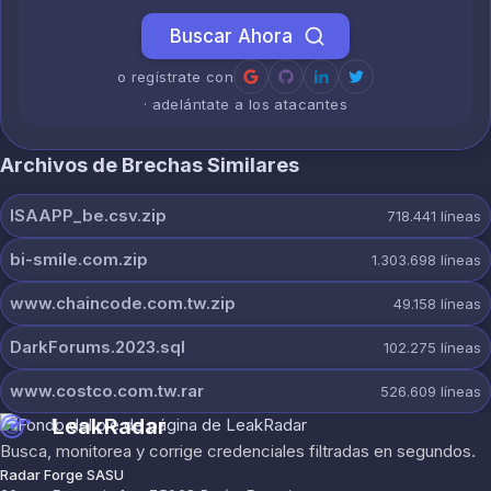
Buscar Ahora
o regístrate con
· adelántate a los atacantes
Archivos de Brechas Similares
ISAAPP_be.csv.zip
718.441
líneas
bi-smile.com.zip
1.303.698
líneas
www.chaincode.com.tw.zip
49.158
líneas
DarkForums.2023.sql
102.275
líneas
www.costco.com.tw.rar
526.609
líneas
LeakRadar
Busca, monitorea y corrige credenciales filtradas en segundos.
Radar Forge SASU