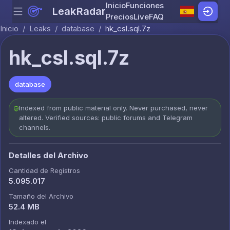
Inicio
Funciones
LeakRadar
Menu
Skip to content
Precios
Live
FAQ
Inicio
/
Leaks
/
database
/
hk_csl.sql.7z
hk_csl.sql.7z
database
Indexed from public material only. Never purchased, never
altered. Verified sources: public forums and Telegram
channels.
Detalles del Archivo
Cantidad de Registros
5.095.017
Tamaño del Archivo
52.4 MB
Indexado el