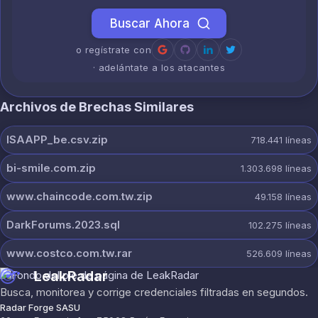
Buscar Ahora
o regístrate con
· adelántate a los atacantes
Archivos de Brechas Similares
ISAAPP_be.csv.zip
718.441
líneas
bi-smile.com.zip
1.303.698
líneas
www.chaincode.com.tw.zip
49.158
líneas
DarkForums.2023.sql
102.275
líneas
www.costco.com.tw.rar
526.609
líneas
LeakRadar
Busca, monitorea y corrige credenciales filtradas en segundos.
Radar Forge SASU