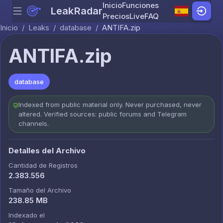
Inicio
Funciones
LeakRadar
Menu
Skip to content
Precios
Live
FAQ
Inicio
/
Leaks
/
database
/
ANTIFA.zip
ANTIFA.zip
database
Indexed from public material only. Never purchased, never
altered. Verified sources: public forums and Telegram
channels.
Detalles del Archivo
Cantidad de Registros
2.383.556
Tamaño del Archivo
238.85 MB
Indexado el