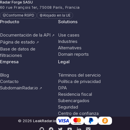
Radar Forge SASU
60 rue François 1er, 75008 París, Francia
Conforme RGPD
Alojado en la UE
Producto
Solutions
Documentación de la API
Use cases
↗
Industries
Página de estado
↗
Alternatives
Base de datos de
Domain reports
filtraciones
Empresa
Legal
Blog
Términos del servicio
Contacto
Política de privacidad
SubdomainRadar.io
DPA
↗
Residencia fiscal
Subencargados
Seguridad
Centro de confianza
© 2026
LeakRadar.io