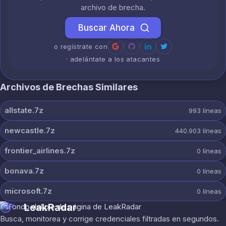
archivo de brecha.
Buscar Ahora
o regístrate con
· adelántate a los atacantes
Archivos de Brechas Similares
allstate.7z
993
líneas
newcastle.7z
440.903
líneas
frontier_airlines.7z
0
líneas
bonava.7z
0
líneas
microsoft.7z
0
líneas
LeakRadar
Busca, monitorea y corrige credenciales filtradas en segundos.