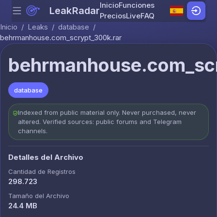
Inicio
Funciones
LeakRadar
Menu
Skip to content
Precios
Live
FAQ
Inicio
/
Leaks
/
database
/
behrmanhouse.com_scrypt_300k.rar
behrmanhouse.com_scr
database
Indexed from public material only. Never purchased, never
altered. Verified sources: public forums and Telegram
channels.
Detalles del Archivo
Cantidad de Registros
298.723
Tamaño del Archivo
24.4 MB