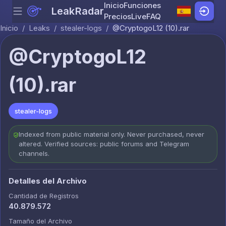
Inicio
Funciones
LeakRadar
Menu
Skip to content
Precios
Live
FAQ
Inicio
/
Leaks
/
stealer-logs
/
@CryptogoL12 (10).rar
@CryptogoL12
(10).rar
stealer-logs
Indexed from public material only. Never purchased, never
altered. Verified sources: public forums and Telegram
channels.
Detalles del Archivo
Cantidad de Registros
40.879.572
Tamaño del Archivo