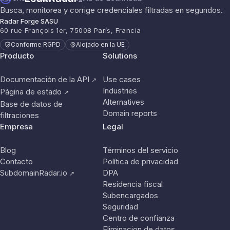
Busca, monitorea y corrige credenciales filtradas en segundos.
Radar Forge SASU
60 rue François 1er, 75008 París, Francia
Conforme RGPD
Alojado en la UE
Producto
Solutions
Documentación de la API
Use cases
↗
Industries
Página de estado
↗
Alternatives
Base de datos de
Domain reports
filtraciones
Empresa
Legal
Blog
Términos del servicio
Contacto
Política de privacidad
SubdomainRadar.io
DPA
↗
Residencia fiscal
Subencargados
Seguridad
Centro de confianza
Eliminacion de datos