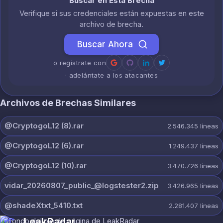
Buscar en Esta Brecha
Verifique si sus credenciales están expuestas en este
archivo de brecha.
Buscar Ahora
o regístrate con
· adelántate a los atacantes
Archivos de Brechas Similares
@CryptogoL12 (8).rar
2.546.345
líneas
@CryptogoL12 (6).rar
1.249.437
líneas
@CryptogoL12 (10).rar
3.470.726
líneas
vidar_20260807_public_@logstester2.zip
3.426.965
líneas
@shadeXtxt_5410.txt
2.281.407
líneas
LeakRadar