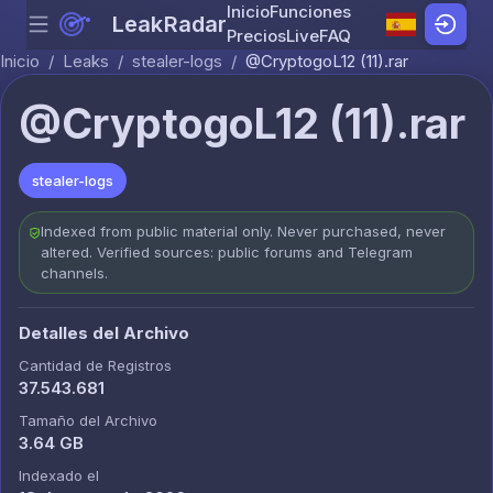
Inicio
Funciones
LeakRadar
Menu
Skip to content
Precios
Live
FAQ
Inicio
/
Leaks
/
stealer-logs
/
@CryptogoL12 (11).rar
@CryptogoL12 (11).rar
stealer-logs
Indexed from public material only. Never purchased, never
altered. Verified sources: public forums and Telegram
channels.
Detalles del Archivo
Cantidad de Registros
37.543.681
Tamaño del Archivo
3.64 GB
Indexado el