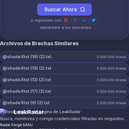
Buscar Ahora
o regístrate con
· adelántate a los atacantes
Archivos de Brechas Similares
@shadeXtxt (18) (2).txt
5.000.000
líneas
@shadeXtxt (19) (2).txt
5.000.000
líneas
@shadeXtxt (13) (2).txt
5.000.000
líneas
@shadeXtxt (17) (2).txt
5.000.000
líneas
@shadeXtxt (6) (2).txt
5.000.000
líneas
LeakRadar
Busca, monitorea y corrige credenciales filtradas en segundos.
Radar Forge SASU