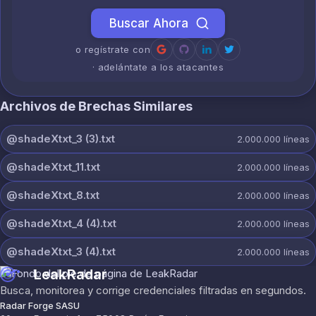
Buscar Ahora
o regístrate con
· adelántate a los atacantes
Archivos de Brechas Similares
@shadeXtxt_3 (3).txt
2.000.000
líneas
@shadeXtxt_11.txt
2.000.000
líneas
@shadeXtxt_8.txt
2.000.000
líneas
@shadeXtxt_4 (4).txt
2.000.000
líneas
@shadeXtxt_3 (4).txt
2.000.000
líneas
LeakRadar
Busca, monitorea y corrige credenciales filtradas en segundos.
Radar Forge SASU