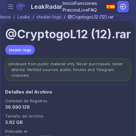
Inicio
Funciones
LeakRadar
Menu
Skip to content
Precios
Live
FAQ
Inicio
/
Leaks
/
stealer-logs
/
@CryptogoL12 (12).rar
@CryptogoL12 (12).rar
stealer-logs
Indexed from public material only. Never purchased, never
altered. Verified sources: public forums and Telegram
channels.
Detalles del Archivo
Cantidad de Registros
36.990.128
Tamaño del Archivo
3.62 GB
Indexado el