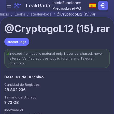
Inicio
Funciones
LeakRadar
Menu
Skip to content
Precios
Live
FAQ
Inicio
/
Leaks
/
stealer-logs
/
@CryptogoL12 (15).rar
@CryptogoL12 (15).rar
stealer-logs
Indexed from public material only. Never purchased, never
altered. Verified sources: public forums and Telegram
channels.
Detalles del Archivo
Cantidad de Registros
28.802.236
Tamaño del Archivo
3.73 GB
Indexado el