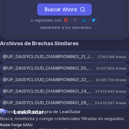
Buscar Ahora
o regístrate con
· adelántate a los atacantes
Archivos de Brechas Similares
@UP_DAISYCLOUD_CHAMPIONING!_21_JULY_5150_ON_CHANNEL.rar
27.163.168
líneas
@UP_DAISYCLOUD_CHAMPIONING!_30_JULY_5378_ON_CHANNEL.rar
31.047.909
líneas
@UP_DAISYCLOUD_CHAMPIONING!_22_JULY_5828_ON_CHANNEL.rar
30.561.700
líneas
@UP_DAISYCLOUD_CHAMPIONING!_24_JULY_5440_ON_CHANNEL.rar
37.433.945
líneas
@UP_DAISYCLOUD_CHAMPIONING!_29_JULY_5829_ON_CHANNEL.rar
33.476.097
líneas
LeakRadar
Busca, monitorea y corrige credenciales filtradas en segundos.
Radar Forge SASU