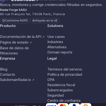
Busca, monitorea y corrige credenciales filtradas en segundos.
Radar Forge SASU
60 rue François 1er, 75008 París, Francia
Conforme RGPD
Alojado en la UE
Producto
Solutions
Documentación de la API
Use cases
↗
Industries
Página de estado
↗
Alternatives
Base de datos de
Domain reports
filtraciones
Empresa
Legal
Blog
Términos del servicio
Contacto
Política de privacidad
SubdomainRadar.io
DPA
↗
Residencia fiscal
Subencargados
Seguridad
Centro de confianza