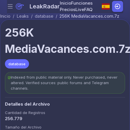
Inicio
Funciones
LeakRadar
Menu
Skip to content
Precios
Live
FAQ
Inicio
/
Leaks
/
database
/
256K MediaVacances.com.7z
256K
MediaVacances.com.7
database
Indexed from public material only. Never purchased, never
altered. Verified sources: public forums and Telegram
channels.
Detalles del Archivo
Cantidad de Registros
256.779
Tamaño del Archivo