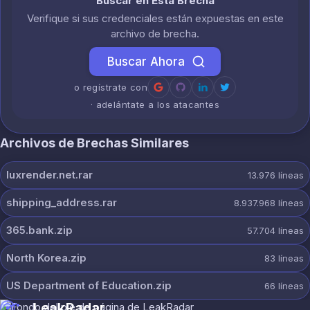
Buscar en Esta Brecha
Verifique si sus credenciales están expuestas en este
archivo de brecha.
Buscar Ahora
o regístrate con
· adelántate a los atacantes
Archivos de Brechas Similares
luxrender.net.rar
13.976
líneas
shipping_address.rar
8.937.968
líneas
365.bank.zip
57.704
líneas
North Korea.zip
83
líneas
US Department of Education.zip
66
líneas
LeakRadar