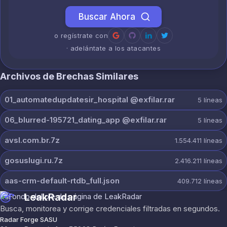
Buscar Ahora
o regístrate con
· adelántate a los atacantes
Archivos de Brechas Similares
01_automatedupdatesir_hospital @exfilar.rar
5
líneas
06_blurred-195721_dating_app @exfilar.rar
5
líneas
avsl.com.br.7z
1.554.411
líneas
gosuslugi.ru.7z
2.416.211
líneas
aas-crm-default-rtdb_full.json
409.712
líneas
LeakRadar
Busca, monitorea y corrige credenciales filtradas en segundos.
Radar Forge SASU