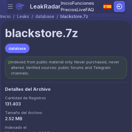
Inicio
Funciones
LeakRadar
Menu
Skip to content
Precios
Live
FAQ
Inicio
/
Leaks
/
database
/
blackstore.7z
blackstore.7z
database
Indexed from public material only. Never purchased, never
altered. Verified sources: public forums and Telegram
channels.
Detalles del Archivo
Cantidad de Registros
131.403
Tamaño del Archivo
2.52 MB
Indexado el