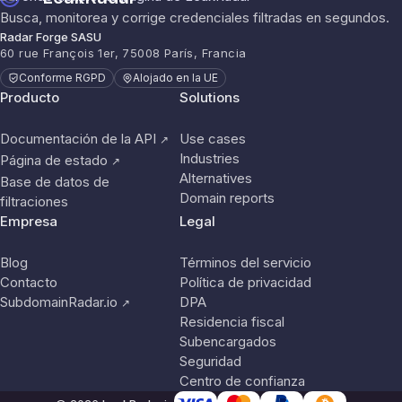
Busca, monitorea y corrige credenciales filtradas en segundos.
Radar Forge SASU
60 rue François 1er, 75008 París, Francia
Conforme RGPD
Alojado en la UE
Producto
Solutions
Documentación de la API
Use cases
↗
Industries
Página de estado
↗
Alternatives
Base de datos de
Domain reports
filtraciones
Empresa
Legal
Blog
Términos del servicio
Contacto
Política de privacidad
SubdomainRadar.io
DPA
↗
Residencia fiscal
Subencargados
Seguridad
Centro de confianza