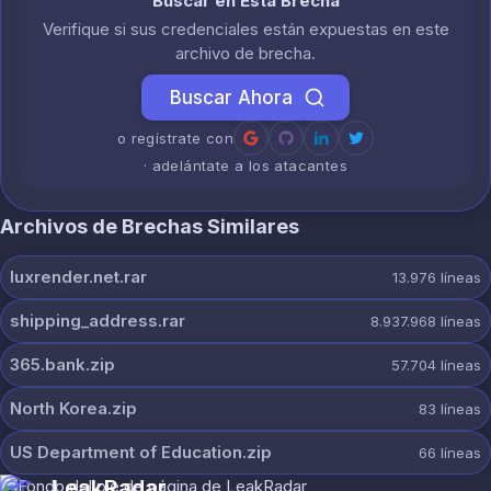
Buscar en Esta Brecha
Verifique si sus credenciales están expuestas en este
archivo de brecha.
Buscar Ahora
o regístrate con
· adelántate a los atacantes
Archivos de Brechas Similares
luxrender.net.rar
13.976
líneas
shipping_address.rar
8.937.968
líneas
365.bank.zip
57.704
líneas
North Korea.zip
83
líneas
US Department of Education.zip
66
líneas
LeakRadar