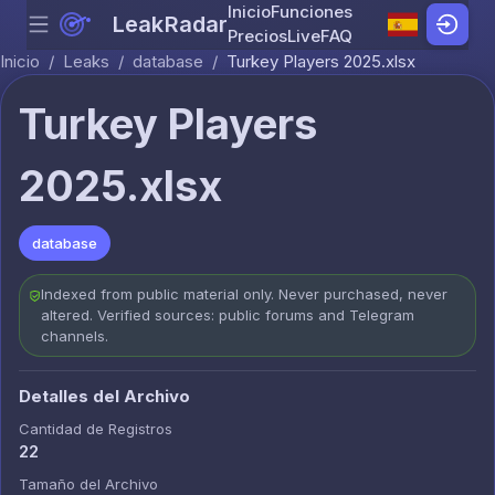
Inicio
Funciones
LeakRadar
Menu
Skip to content
Precios
Live
FAQ
Inicio
/
Leaks
/
database
/
Turkey Players 2025.xlsx
Turkey Players
2025.xlsx
database
Indexed from public material only. Never purchased, never
altered. Verified sources: public forums and Telegram
channels.
Detalles del Archivo
Cantidad de Registros
22
Tamaño del Archivo