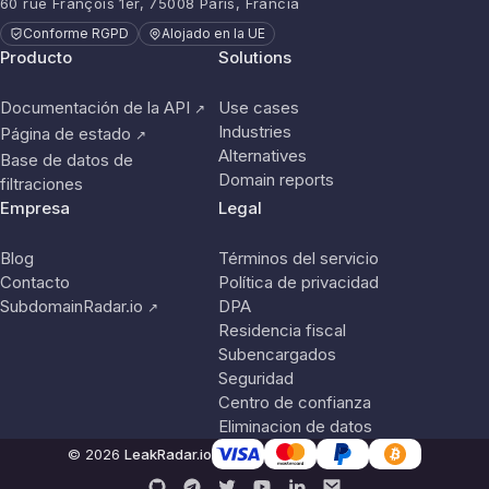
60 rue François 1er, 75008 París, Francia
Conforme RGPD
Alojado en la UE
Producto
Solutions
Documentación de la API
Use cases
↗
Industries
Página de estado
↗
Alternatives
Base de datos de
Domain reports
filtraciones
Empresa
Legal
Blog
Términos del servicio
Contacto
Política de privacidad
SubdomainRadar.io
DPA
↗
Residencia fiscal
Subencargados
Seguridad
Centro de confianza
Eliminacion de datos
© 2026
LeakRadar.io