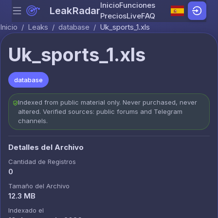
Inicio
Funciones
LeakRadar
Menu
Skip to content
Precios
Live
FAQ
Inicio
/
Leaks
/
database
/
Uk_sports_1.xls
Uk_sports_1.xls
database
Indexed from public material only. Never purchased, never
altered. Verified sources: public forums and Telegram
channels.
Detalles del Archivo
Cantidad de Registros
0
Tamaño del Archivo
12.3 MB
Indexado el