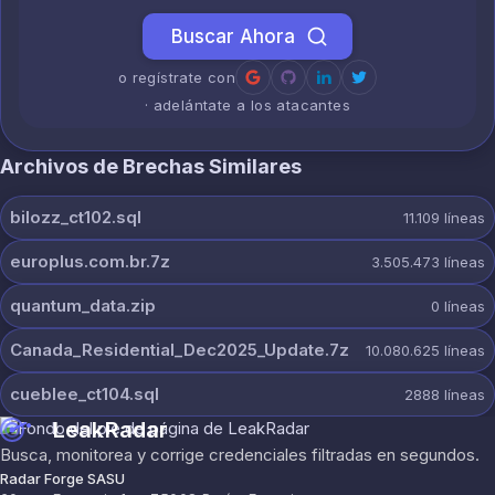
Buscar Ahora
o regístrate con
· adelántate a los atacantes
Archivos de Brechas Similares
bilozz_ct102.sql
11.109
líneas
europlus.com.br.7z
3.505.473
líneas
quantum_data.zip
0
líneas
Canada_Residential_Dec2025_Update.7z
10.080.625
líneas
cueblee_ct104.sql
2888
líneas
LeakRadar
Busca, monitorea y corrige credenciales filtradas en segundos.
Radar Forge SASU