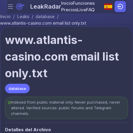
Inicio
Funciones
LeakRadar
Menu
Skip to content
Precios
Live
FAQ
Inicio
/
Leaks
/
database
/
www.atlantis-casino.com email list only.txt
www.atlantis-
casino.com email list
only.txt
database
Indexed from public material only. Never purchased, never
altered. Verified sources: public forums and Telegram
channels.
Detalles del Archivo