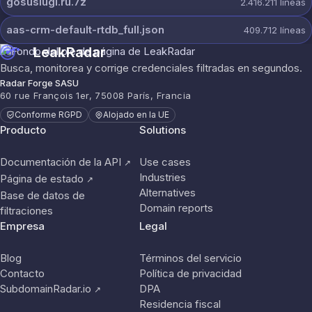
gosuslugi.ru.7z
2.416.211
líneas
aas-crm-default-rtdb_full.json
409.712
líneas
LeakRadar
Busca, monitorea y corrige credenciales filtradas en segundos.
Radar Forge SASU
60 rue François 1er, 75008 París, Francia
Conforme RGPD
Alojado en la UE
Producto
Solutions
Documentación de la API
Use cases
↗
Industries
Página de estado
↗
Alternatives
Base de datos de
Domain reports
filtraciones
Empresa
Legal
Blog
Términos del servicio
Contacto
Política de privacidad
SubdomainRadar.io
DPA
↗
Residencia fiscal