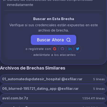
inmediatamente
Buscar en Esta Brecha
Verifique si sus credenciales están expuestas en este
archivo de brecha.
Buscar Ahora
o regístrate con
· adelántate a los atacantes
Archivos de Brechas Similares
01_automatedupdatesir_hospital @exfilar.rar
5
líneas
06_blurred-195721_dating_app @exfilar.rar
5
líneas
avsl.com.br.7z
1.554.411
líneas