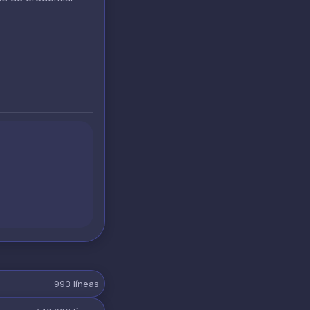
993
líneas