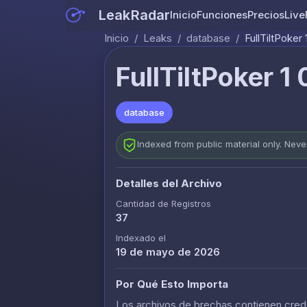
LeakRadar
Inicio
Funciones
Precios
Live
Inicio
/
Leaks
/
database
/
FullTiltPoker
FullTiltPoker 1
database
Indexed from public material only. Nev
Detalles del Archivo
Cantidad de Registros
37
Indexado el
19 de mayo de 2026
Por Qué Esto Importa
Los archivos de brechas contienen crede