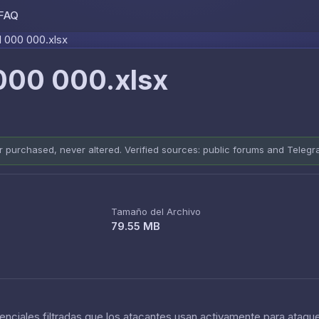
FAQ
Skip to content
 1 000 000.xlsx
 000 000.xlsx
er purchased, never altered. Verified sources: public forums and Teleg
Tamaño del Archivo
79.55 MB
nciales filtradas que los atacantes usan activamente para ataque