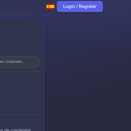
Login / Register
ram channels.
s de credential