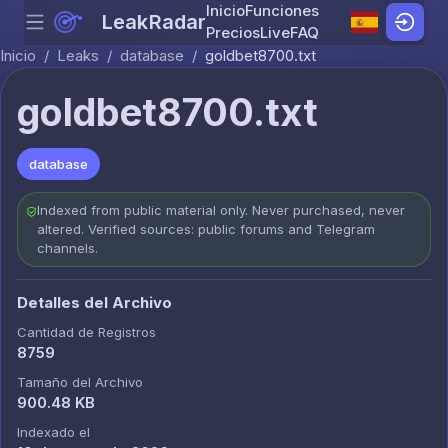
Inicio
Funciones
LeakRadar
Menu
Skip to content
Precios
Live
FAQ
Inicio
/
Leaks
/
database
/
goldbet8700.txt
goldbet8700.txt
database
Indexed from public material only. Never purchased, never
altered. Verified sources: public forums and Telegram
channels.
Detalles del Archivo
Cantidad de Registros
8759
Tamaño del Archivo
900.48 KB
Indexado el