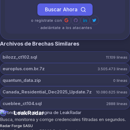
Buscar Ahora
o regístrate con
· adelántate a los atacantes
Archivos de Brechas Similares
bilozz_ct102.sql
11.109
líneas
europlus.com.br.7z
3.505.473
líneas
quantum_data.zip
0
líneas
Canada_Residential_Dec2025_Update.7z
10.080.625
líneas
cueblee_ct104.sql
2888
líneas
LeakRadar
Busca, monitorea y corrige credenciales filtradas en segundos.
Radar Forge SASU