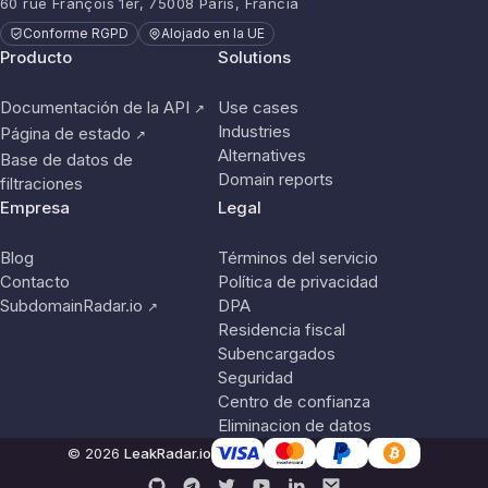
60 rue François 1er, 75008 París, Francia
Conforme RGPD
Alojado en la UE
Producto
Solutions
Documentación de la API
Use cases
↗
Industries
Página de estado
↗
Alternatives
Base de datos de
Domain reports
filtraciones
Empresa
Legal
Blog
Términos del servicio
Contacto
Política de privacidad
SubdomainRadar.io
DPA
↗
Residencia fiscal
Subencargados
Seguridad
Centro de confianza
Eliminacion de datos
© 2026
LeakRadar.io