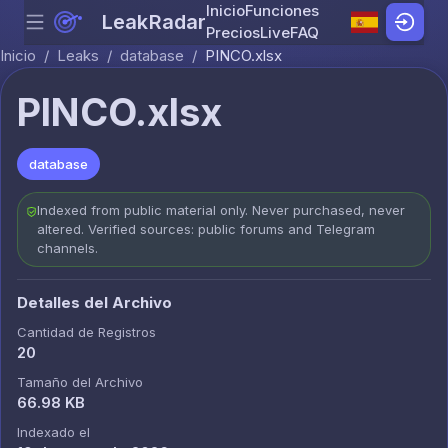
Inicio
Funciones
LeakRadar
Menu
Skip to content
Precios
Live
FAQ
Inicio
/
Leaks
/
database
/
PINCO.xlsx
PINCO.xlsx
database
Indexed from public material only. Never purchased, never
altered. Verified sources: public forums and Telegram
channels.
Detalles del Archivo
Cantidad de Registros
20
Tamaño del Archivo
66.98 KB
Indexado el