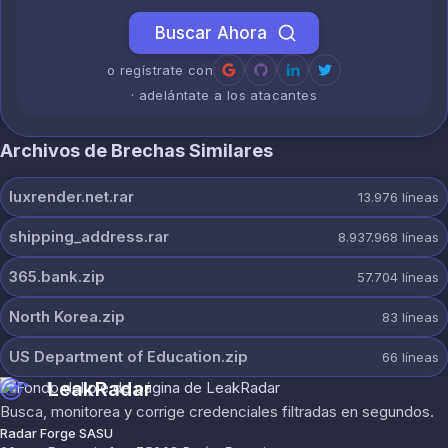
Buscar Ahora
o regístrate con
· adelántate a los atacantes
Archivos de Brechas Similares
luxrender.net.rar
13.976
líneas
shipping_address.rar
8.937.968
líneas
365.bank.zip
57.704
líneas
North Korea.zip
83
líneas
US Department of Education.zip
66
líneas
LeakRadar
Busca, monitorea y corrige credenciales filtradas en segundos.
Radar Forge SASU