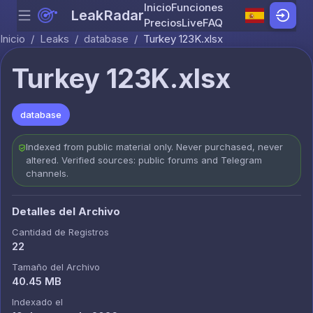
Inicio
Funciones
LeakRadar
Menu
Skip to content
Precios
Live
FAQ
Inicio
/
Leaks
/
database
/
Turkey 123K.xlsx
Turkey 123K.xlsx
database
Indexed from public material only. Never purchased, never
altered. Verified sources: public forums and Telegram
channels.
Detalles del Archivo
Cantidad de Registros
22
Tamaño del Archivo
40.45 MB
Indexado el