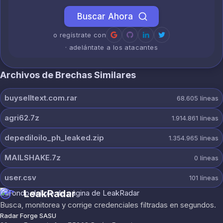
Buscar Ahora
o regístrate con
· adelántate a los atacantes
Archivos de Brechas Similares
buyselltext.com.rar
68.605
líneas
agri62.7z
1.914.861
líneas
depediloilo_ph_leaked.zip
1.354.965
líneas
MAILSHAKE.7z
0
líneas
user.csv
101
líneas
LeakRadar
Busca, monitorea y corrige credenciales filtradas en segundos.
Radar Forge SASU