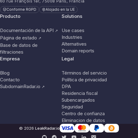
60 rue François 1er, 75008 París, Francia
Conforme RGPD
Alojado en la UE
Producto
Solutions
Documentación de la API
Use cases
↗
Industries
Página de estado
↗
Alternatives
Base de datos de
Domain reports
filtraciones
Empresa
Legal
Blog
Términos del servicio
Contacto
Política de privacidad
SubdomainRadar.io
DPA
↗
Residencia fiscal
Subencargados
Seguridad
Centro de confianza
Eliminacion de datos
© 2026
LeakRadar.io