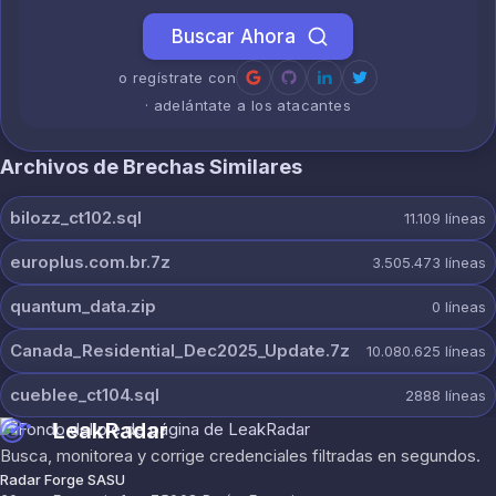
Buscar Ahora
o regístrate con
· adelántate a los atacantes
Archivos de Brechas Similares
bilozz_ct102.sql
11.109
líneas
europlus.com.br.7z
3.505.473
líneas
quantum_data.zip
0
líneas
Canada_Residential_Dec2025_Update.7z
10.080.625
líneas
cueblee_ct104.sql
2888
líneas
LeakRadar
Busca, monitorea y corrige credenciales filtradas en segundos.
Radar Forge SASU