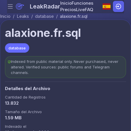
Inicio
Funciones
LeakRadar
Menu
Skip to content
Precios
Live
FAQ
Inicio
/
Leaks
/
database
/
alaxione.fr.sql
alaxione.fr.sql
database
Indexed from public material only. Never purchased, never
altered. Verified sources: public forums and Telegram
channels.
Detalles del Archivo
Cantidad de Registros
13.832
Tamaño del Archivo
1.59 MB
Indexado el