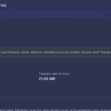
FAQ
Skip to content
er purchased, never altered. Verified sources: public forums and Teleg
Tamaño del Archivo
21.96 MB
nciales filtradas que los atacantes usan activamente para ataque