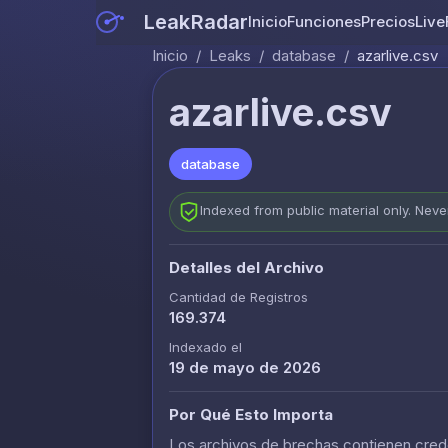
LeakRadar
Inicio
Funciones
Precios
Live
Inicio
/
Leaks
/
database
/
azarlive.csv
azarlive.csv
database
Indexed from public material only. Nev
Detalles del Archivo
Cantidad de Registros
169.374
Indexado el
19 de mayo de 2026
Por Qué Esto Importa
Los archivos de brechas contienen crede