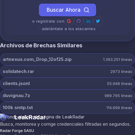
Buscar Ahora
o regístrate con
· adelántate a los atacantes
Archivos de Brechas Similares
artnexus.com_Drop_12of25.zip
1.393.251
líneas
solidatech.rar
2973
líneas
clients.jsonl
55.948
líneas
duvignau.7z
989.795
líneas
100k smtp.txt
114.699
líneas
LeakRadar
Busca, monitorea y corrige credenciales filtradas en segundos.
Radar Forge SASU