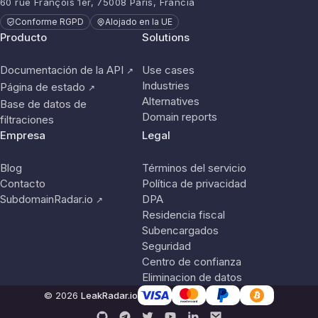
60 rue François 1er, 75008 París, Francia
Conforme RGPD
Alojado en la UE
Producto
Solutions
Documentación de la API
Use cases
↗
Industries
Página de estado
↗
Alternatives
Base de datos de
Domain reports
filtraciones
Empresa
Legal
Blog
Términos del servicio
Contacto
Política de privacidad
SubdomainRadar.io
DPA
↗
Residencia fiscal
Subencargados
Seguridad
Centro de confianza
Eliminacion de datos
© 2026
LeakRadar.io