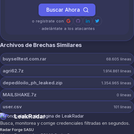
Buscar Ahora
o regístrate con
· adelántate a los atacantes
Archivos de Brechas Similares
buyselltext.com.rar
68.605
líneas
agri62.7z
1.914.861
líneas
depediloilo_ph_leaked.zip
1.354.965
líneas
MAILSHAKE.7z
0
líneas
user.csv
101
líneas
LeakRadar
Busca, monitorea y corrige credenciales filtradas en segundos.
Radar Forge SASU