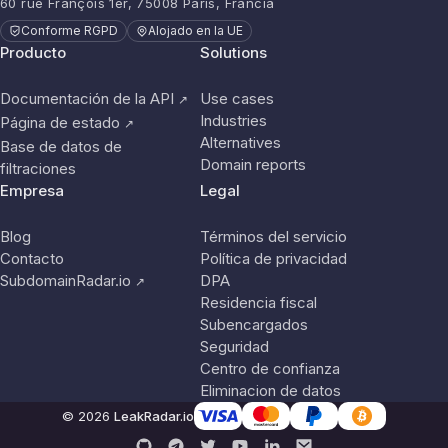
60 rue François 1er, 75008 París, Francia
Conforme RGPD
Alojado en la UE
Producto
Solutions
Documentación de la API
Use cases
↗
Industries
Página de estado
↗
Alternatives
Base de datos de
Domain reports
filtraciones
Empresa
Legal
Blog
Términos del servicio
Contacto
Política de privacidad
SubdomainRadar.io
DPA
↗
Residencia fiscal
Subencargados
Seguridad
Centro de confianza
Eliminacion de datos
© 2026
LeakRadar.io