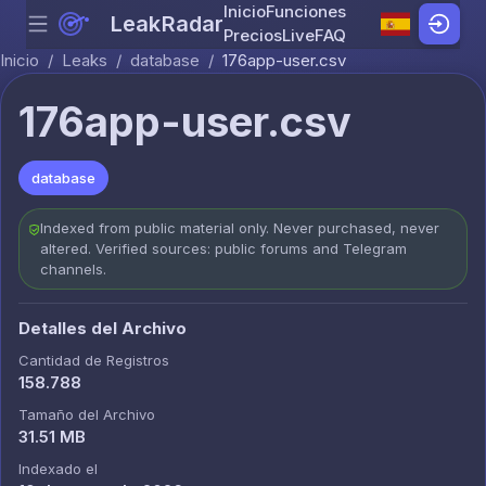
Inicio
Funciones
LeakRadar
Menu
Skip to content
Precios
Live
FAQ
Inicio
/
Leaks
/
database
/
176app-user.csv
176app-user.csv
database
Indexed from public material only. Never purchased, never
altered. Verified sources: public forums and Telegram
channels.
Detalles del Archivo
Cantidad de Registros
158.788
Tamaño del Archivo
31.51 MB
Indexado el