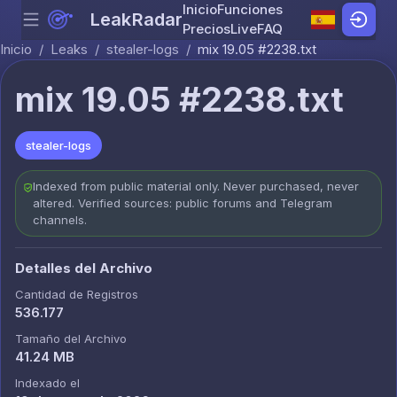
Inicio
Funciones
LeakRadar
Menu
Skip to content
Precios
Live
FAQ
Inicio
/
Leaks
/
stealer-logs
/
mix 19.05 #2238.txt
mix 19.05 #2238.txt
stealer-logs
Indexed from public material only. Never purchased, never
altered. Verified sources: public forums and Telegram
channels.
Detalles del Archivo
Cantidad de Registros
536.177
Tamaño del Archivo
41.24 MB
Indexado el