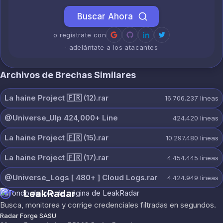
Buscar Ahora
o regístrate con
· adelántate a los atacantes
Archivos de Brechas Similares
La haine Project 🇫🇷 (12).rar
16.706.237
líneas
@Universe_Ulp 424,000+ Line
424.420
líneas
La haine Project 🇫🇷 (15).rar
10.297.480
líneas
La haine Project 🇫🇷 (17).rar
4.454.445
líneas
@Universe_Logs [ 480+ ] Cloud Logs.rar
4.424.949
líneas
LeakRadar
Busca, monitorea y corrige credenciales filtradas en segundos.
Radar Forge SASU