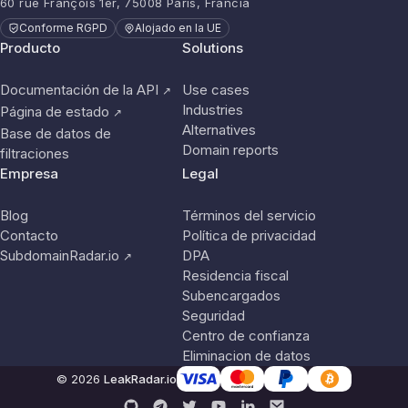
60 rue François 1er, 75008 París, Francia
Conforme RGPD
Alojado en la UE
Producto
Solutions
Documentación de la API
Use cases
↗
Industries
Página de estado
↗
Alternatives
Base de datos de
Domain reports
filtraciones
Empresa
Legal
Blog
Términos del servicio
Contacto
Política de privacidad
SubdomainRadar.io
DPA
↗
Residencia fiscal
Subencargados
Seguridad
Centro de confianza
Eliminacion de datos
© 2026
LeakRadar.io