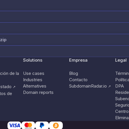
zip
Solutions
Empresa
Legal
ión de la
Use cases
Blog
Términ
Industries
Contacto
Polític
Alternatives
SubdomainRadar.io
DPA
estado
↗
↗
Domain reports
Reside
tos de
Suben
Seguri
Centro
Elimin