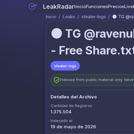
LeakRadar
Inicio
Funciones
Precios
Live
Inicio
/
Leaks
/
stealer-logs
/
🌑 TG @rav
🌑 TG @ravenul
- Free Share.tx
stealer-logs
Indexed from public material only. Nev
Detalles del Archivo
Cantidad de Registros
1.375.504
Indexado el
19 de mayo de 2026