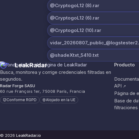
@CryptogoL12 (8).rar
@CryptogoL12 (6).rar
@CryptogoL12 (10).rar
vidar_20260807_public_@logstester2.
@shadeXtxt_5410.txt
LeakRadar
Producto
Busca, monitorea y corrige credenciales filtradas en
segundos.
Documentac
API
Radar Forge SASU
↗
60 rue François 1er, 75008 París, Francia
Página de 
Conforme RGPD
Alojado en la UE
Base de da
filtraciones
© 2026
LeakRadar.io