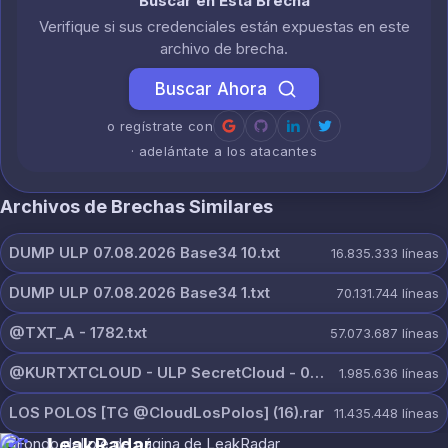
Buscar en Esta Brecha
Verifique si sus credenciales están expuestas en este
archivo de brecha.
Buscar Ahora
o regístrate con
· adelántate a los atacantes
Archivos de Brechas Similares
DUMP ULP 07.08.2026 Base34 10.txt
16.835.333
líneas
DUMP ULP 07.08.2026 Base34 1.txt
70.131.744
líneas
@TXT_A - 1782.txt
57.073.687
líneas
@KURTXTCLOUD - ULP SecretCloud - 07 August 2026.txt
1.985.636
líneas
LOS POLOS [TG @CloudLosPolos] (16).rar
11.435.448
líneas
LeakRadar