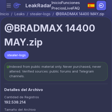
Inicio
Funciones
LeakRadar
Menu
Skip to content
Precios
Live
FAQ
Inicio
/
Leaks
/
stealer-logs
/
@BRADMAX 14400 MAY.zip
@BRADMAX 14400
MAY.zip
stealer-logs
Indexed from public material only. Never purchased, never
altered. Verified sources: public forums and Telegram
channels.
Detalles del Archivo
Cantidad de Registros
192.538.214
Tamaño del Archivo