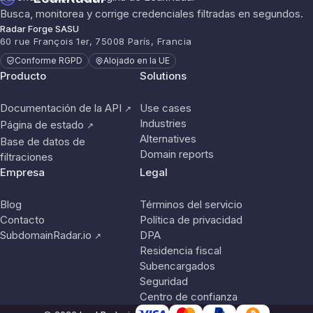
Busca, monitorea y corrige credenciales filtradas en segundos.
Radar Forge SASU
60 rue François 1er, 75008 París, Francia
Conforme RGPD
Alojado en la UE
Producto
Solutions
Documentación de la API
Use cases
↗
Industries
Página de estado
↗
Alternatives
Base de datos de
Domain reports
filtraciones
Empresa
Legal
Blog
Términos del servicio
Contacto
Política de privacidad
SubdomainRadar.io
DPA
↗
Residencia fiscal
Subencargados
Seguridad
Centro de confianza