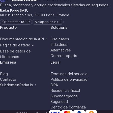
Busca, monitorea y corrige credenciales filtradas en segundos.
Radar Forge SASU
60 rue François 1er, 75008 París, Francia
Conforme RGPD
Alojado en la UE
Producto
Solutions
Documentación de la API
Use cases
↗
Industries
Página de estado
↗
Alternatives
Base de datos de
Domain reports
filtraciones
Empresa
Legal
Blog
Términos del servicio
Contacto
Política de privacidad
SubdomainRadar.io
DPA
↗
Residencia fiscal
Subencargados
Seguridad
Centro de confianza