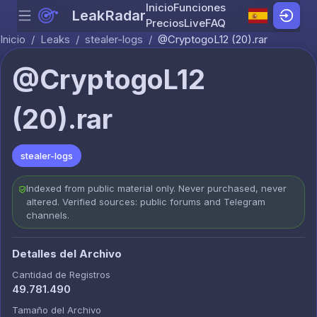
Inicio
Funciones
LeakRadar
Menu
Skip to content
Precios
Live
FAQ
Inicio
/
Leaks
/
stealer-logs
/
@CryptogoL12 (20).rar
@CryptogoL12
(20).rar
stealer-logs
Indexed from public material only. Never purchased, never
altered. Verified sources: public forums and Telegram
channels.
Detalles del Archivo
Cantidad de Registros
49.781.490
Tamaño del Archivo