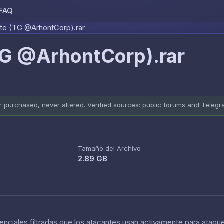
FAQ
Skip to content
ate (TG @ArhontCorp).rar
TG @ArhontCorp).rar
er purchased, never altered. Verified sources: public forums and Teleg
Tamaño del Archivo
2.89 GB
nciales filtradas que los atacantes usan activamente para ataque