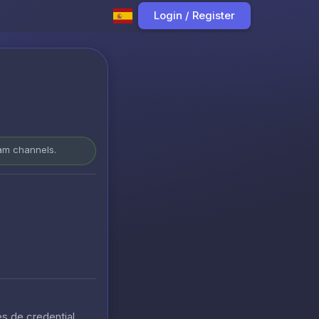
Login / Register
ram channels.
s de credential