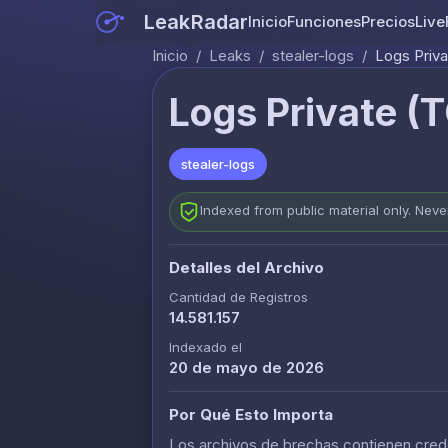
LeakRadar
Inicio
Funciones
Precios
Live
Inicio
/
Leaks
/
stealer-logs
/
Logs Priv
Logs Private (
stealer-logs
Indexed from public material only. Nev
Detalles del Archivo
Cantidad de Registros
14.581.157
Indexado el
20 de mayo de 2026
Por Qué Esto Importa
Los archivos de brechas contienen crede