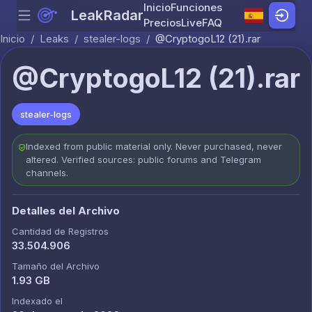
Inicio
Funciones
LeakRadar
Menu
Skip to content
Precios
Live
FAQ
Inicio
/
Leaks
/
stealer-logs
/
@CryptogoL12 (21).rar
@CryptogoL12 (21).rar
stealer-logs
Indexed from public material only. Never purchased, never
altered. Verified sources: public forums and Telegram
channels.
Detalles del Archivo
Cantidad de Registros
33.504.906
Tamaño del Archivo
1.93 GB
Indexado el