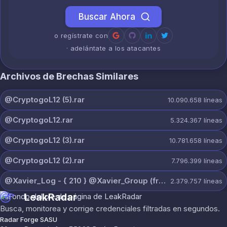
Buscar Ahora
o regístrate con
· adelántate a los atacantes
Archivos de Brechas Similares
@CryptogoL12 (5).rar
10.090.658
líneas
@CryptogoL12.rar
5.324.367
líneas
@CryptogoL12 (3).rar
10.781.658
líneas
@CryptogoL12 (2).rar
7.796.399
líneas
@Xavier_Log - { 210 } @Xavier_Group (free).rar
2.379.757
líneas
LeakRadar
Busca, monitorea y corrige credenciales filtradas en segundos.
Radar Forge SASU