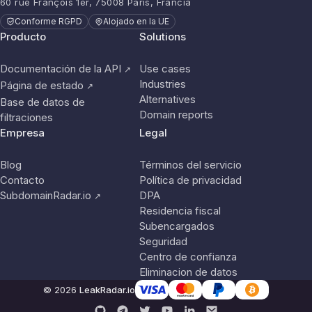
60 rue François 1er, 75008 París, Francia
Conforme RGPD
Alojado en la UE
Producto
Solutions
Documentación de la API
Use cases
↗
Industries
Página de estado
↗
Alternatives
Base de datos de
Domain reports
filtraciones
Empresa
Legal
Blog
Términos del servicio
Contacto
Política de privacidad
SubdomainRadar.io
DPA
↗
Residencia fiscal
Subencargados
Seguridad
Centro de confianza
Eliminacion de datos
© 2026
LeakRadar.io