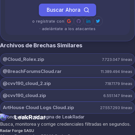
Buscar Ahora
o regístrate con
· adelántate a los atacantes
Archivos de Brechas Similares
@Cloud_Rolex.zip
7.723.047
líneas
@BreachForumsCloud.rar
11.389.494
líneas
@cvv190_cloud_2.zip
7.187.179
líneas
@cvv190_cloud.zip
6.551.147
líneas
ArtHouse Cloud Logs Cloud.zip
27.557.293
líneas
LeakRadar
Busca, monitorea y corrige credenciales filtradas en segundos.
Radar Forge SASU