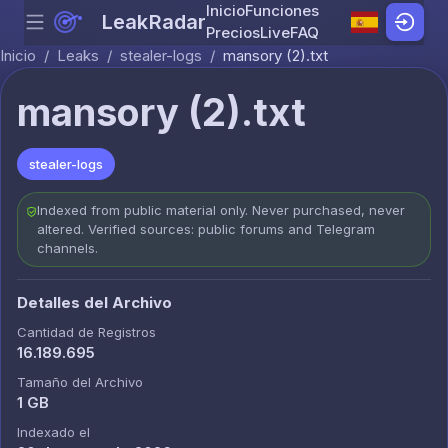
Inicio
Funciones
LeakRadar
Menu
Skip to content
Precios
Live
FAQ
Inicio
/
Leaks
/
stealer-logs
/
mansory (2).txt
mansory (2).txt
stealer-logs
Indexed from public material only. Never purchased, never
altered. Verified sources: public forums and Telegram
channels.
Detalles del Archivo
Cantidad de Registros
16.189.695
Tamaño del Archivo
1 GB
Indexado el