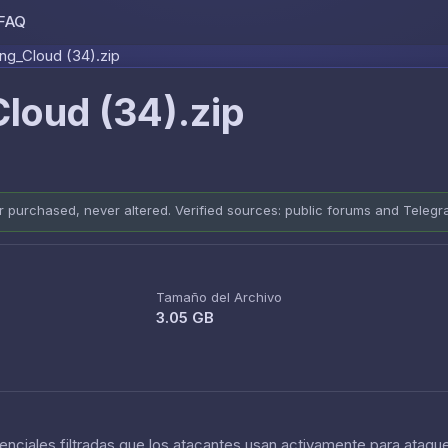
FAQ
Skip to content
ng_Cloud (34).zip
loud (34).zip
er purchased, never altered. Verified sources: public forums and Teleg
Tamaño del Archivo
3.05 GB
nciales filtradas que los atacantes usan activamente para ataque