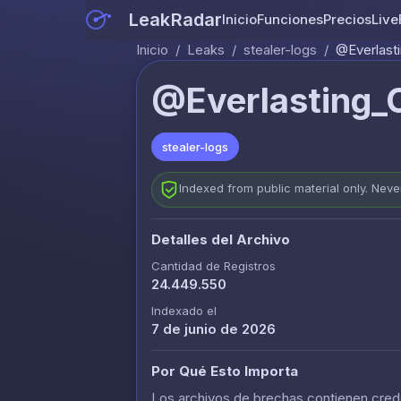
LeakRadar
Inicio
Funciones
Precios
Live
Inicio
/
Leaks
/
stealer-logs
/
@Everlasti
@Everlasting_C
stealer-logs
Indexed from public material only. Nev
Detalles del Archivo
Cantidad de Registros
24.449.550
Indexado el
7 de junio de 2026
Por Qué Esto Importa
Los archivos de brechas contienen crede