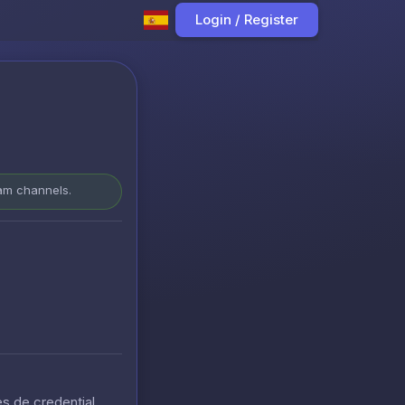
Login / Register
ram channels.
s de credential