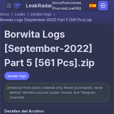
Inicio
Funciones
LeakRadar
Menu
Skip to content
Precios
Live
FAQ
Inicio
/
Leaks
/
stealer-logs
/
Borwita Logs [September-2022] Part 5 [561 Pcs].zip
Borwita Logs
[September-2022]
Part 5 [561 Pcs].zip
stealer-logs
Indexed from public material only. Never purchased, never
altered. Verified sources: public forums and Telegram
channels.
Detalles del Archivo