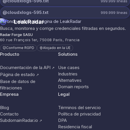
@cloudxlogs-596.txt
999.999
líneas
@cloudxlogs-595.txt
999.999
líneas
LeakRadar
Busca, monitorea y corrige credenciales filtradas en segundos.
Radar Forge SASU
60 rue François 1er, 75008 París, Francia
Conforme RGPD
Alojado en la UE
Producto
Solutions
Documentación de la API
Use cases
↗
Industries
Página de estado
↗
Alternatives
Base de datos de
Domain reports
filtraciones
Empresa
Legal
Blog
Términos del servicio
Contacto
Política de privacidad
SubdomainRadar.io
DPA
↗
Residencia fiscal