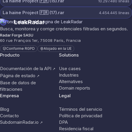
La haine Project 🇫🇷 (15).rar
10.297.480
líneas
La haine Project 🇫🇷 (17).rar
4.454.445
líneas
LeakRadar
Busca, monitorea y corrige credenciales filtradas en segundos.
Radar Forge SASU
60 rue François 1er, 75008 París, Francia
Conforme RGPD
Alojado en la UE
Producto
Solutions
Documentación de la API
Use cases
↗
Industries
Página de estado
↗
Alternatives
Base de datos de
Domain reports
filtraciones
Empresa
Legal
Blog
Términos del servicio
Contacto
Política de privacidad
SubdomainRadar.io
DPA
↗
Residencia fiscal