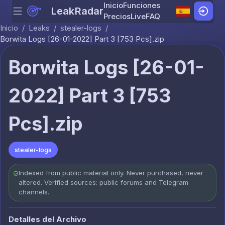
Inicio
Funciones
LeakRadar
Menu
Skip to content
Precios
Live
FAQ
Inicio
/
Leaks
/
stealer-logs
/
Borwita Logs [26-01-2022] Part 3 [753 Pcs].zip
Borwita Logs [26-01-
2022] Part 3 [753
Pcs].zip
stealer-logs
Indexed from public material only. Never purchased, never
altered. Verified sources: public forums and Telegram
channels.
Detalles del Archivo