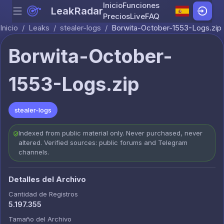
Inicio
Funciones
LeakRadar
Menu
Skip to content
Precios
Live
FAQ
Inicio
/
Leaks
/
stealer-logs
/
Borwita-October-1553-Logs.zip
Borwita-October-
1553-Logs.zip
stealer-logs
Indexed from public material only. Never purchased, never
altered. Verified sources: public forums and Telegram
channels.
Detalles del Archivo
Cantidad de Registros
5.197.355
Tamaño del Archivo