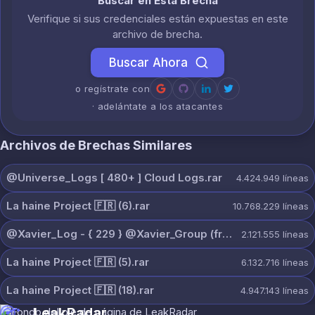
Buscar en Esta Brecha
Verifique si sus credenciales están expuestas en este
archivo de brecha.
Buscar Ahora
o regístrate con
· adelántate a los atacantes
Archivos de Brechas Similares
@Universe_Logs [ 480+ ] Cloud Logs.rar
4.424.949
líneas
La haine Project 🇫🇷 (6).rar
10.768.229
líneas
@Xavier_Log - { 229 } @Xavier_Group (free).rar
2.121.555
líneas
La haine Project 🇫🇷 (5).rar
6.132.716
líneas
La haine Project 🇫🇷 (18).rar
4.947.143
líneas
LeakRadar