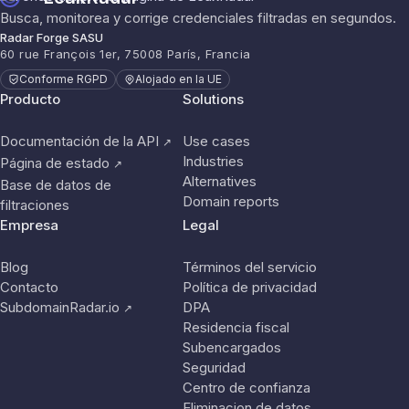
Busca, monitorea y corrige credenciales filtradas en segundos.
Radar Forge SASU
60 rue François 1er, 75008 París, Francia
Conforme RGPD
Alojado en la UE
Producto
Solutions
Documentación de la API
Use cases
↗
Industries
Página de estado
↗
Alternatives
Base de datos de
Domain reports
filtraciones
Empresa
Legal
Blog
Términos del servicio
Contacto
Política de privacidad
SubdomainRadar.io
DPA
↗
Residencia fiscal
Subencargados
Seguridad
Centro de confianza
Eliminacion de datos