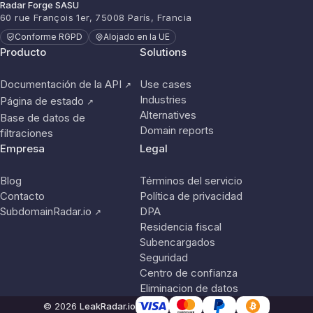
Radar Forge SASU
60 rue François 1er, 75008 París, Francia
Conforme RGPD
Alojado en la UE
Producto
Solutions
Documentación de la API
Use cases
↗
Industries
Página de estado
↗
Alternatives
Base de datos de
Domain reports
filtraciones
Empresa
Legal
Blog
Términos del servicio
Contacto
Política de privacidad
SubdomainRadar.io
DPA
↗
Residencia fiscal
Subencargados
Seguridad
Centro de confianza
Eliminacion de datos
© 2026
LeakRadar.io