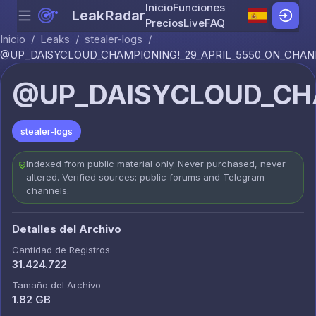
Inicio
Funciones
LeakRadar
Menu
Skip to content
Precios
Live
FAQ
Inicio
/
Leaks
/
stealer-logs
/
@UP_DAISYCLOUD_CHAMPIONING!_29_APRIL_5550_ON_CHANN
@UP_DAISYCLOUD_CHA
stealer-logs
Indexed from public material only. Never purchased, never
altered. Verified sources: public forums and Telegram
channels.
Detalles del Archivo
Cantidad de Registros
31.424.722
Tamaño del Archivo
1.82 GB