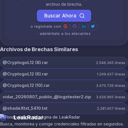
archivo de brecha.
Buscar Ahora
o regístrate con
· adelántate a los atacantes
Archivos de Brechas Similares
@CryptogoL12 (8).rar
2.546.345
líneas
@CryptogoL12 (6).rar
1.249.437
líneas
@CryptogoL12 (10).rar
3.470.726
líneas
vidar_20260807_public_@logstester2.zip
3.426.965
líneas
@shadeXtxt_5410.txt
2.281.407
líneas
LeakRadar
Busca, monitorea y corrige credenciales filtradas en segundos.