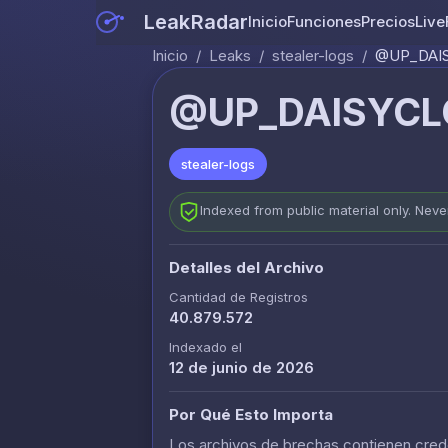
LeakRadar
Inicio
Funciones
Precios
Live
Inicio
/
Leaks
/
stealer-logs
/
@UP_DAIS
@UP_DAISYCL
stealer-logs
Indexed from public material only. Nev
Detalles del Archivo
Cantidad de Registros
40.879.572
Indexado el
12 de junio de 2026
Por Qué Esto Importa
Los archivos de brechas contienen crede