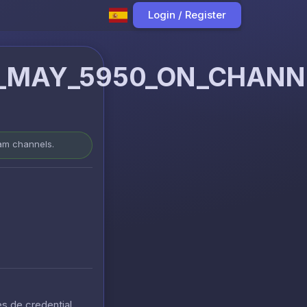
Login / Register
_MAY_5950_ON_CHANNE
ram channels.
s de credential