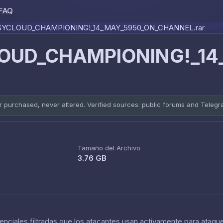
FAQ
Skip to content
YCLOUD_CHAMPIONING!_14_MAY_5950_ON_CHANNEL.rar
OUD_CHAMPIONING!_14
er purchased, never altered. Verified sources: public forums and Teleg
Tamaño del Archivo
3.76 GB
nciales filtradas que los atacantes usan activamente para ataque