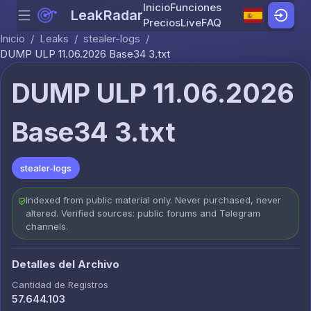
Inicio
Funciones
LeakRadar
Menu
Skip to content
Precios
Live
FAQ
Inicio
/
Leaks
/
stealer-logs
/
DUMP ULP 11.06.2026 Base34 3.txt
DUMP ULP 11.06.2026
Base34 3.txt
stealer-logs
Indexed from public material only. Never purchased, never
altered. Verified sources: public forums and Telegram
channels.
Detalles del Archivo
Cantidad de Registros
57.644.103