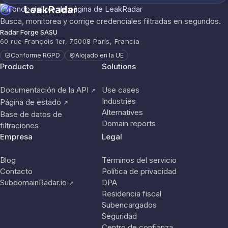
LeakRadar
Busca, monitorea y corrige credenciales filtradas en segundos.
Radar Forge SASU
60 rue François 1er, 75008 París, Francia
Conforme RGPD
Alojado en la UE
Producto
Solutions
Documentación de la API
Use cases
↗
Industries
Página de estado
↗
Alternatives
Base de datos de
Domain reports
filtraciones
Empresa
Legal
Blog
Términos del servicio
Contacto
Política de privacidad
SubdomainRadar.io
DPA
↗
Residencia fiscal
Subencargados
Seguridad
Centro de confianza