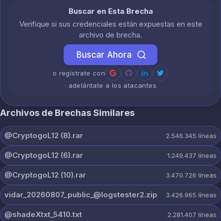
Buscar en Esta Brecha
Verifique si sus credenciales están expuestas en este
archivo de brecha.
Buscar Ahora
o regístrate con
· adelántate a los atacantes
Archivos de Brechas Similares
@CryptogoL12 (8).rar
2.546.345
líneas
@CryptogoL12 (6).rar
1.249.437
líneas
@CryptogoL12 (10).rar
3.470.726
líneas
vidar_20260807_public_@logstester2.zip
3.426.965
líneas
@shadeXtxt_5410.txt
2.281.407
líneas