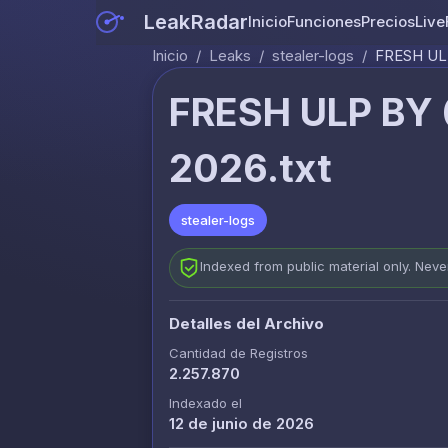
LeakRadar
Inicio
Funciones
Precios
Live
Inicio
/
Leaks
/
stealer-logs
/
FRESH UL
FRESH ULP BY
2026.txt
stealer-logs
Indexed from public material only. Nev
Detalles del Archivo
Cantidad de Registros
2.257.870
Indexado el
12 de junio de 2026