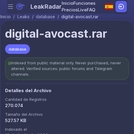
Inicio
Funciones
LeakRadar
Menu
Skip to content
Precios
Live
FAQ
Inicio
/
Leaks
/
database
/
digital-avocast.rar
digital-avocast.rar
database
Indexed from public material only. Never purchased, never
altered. Verified sources: public forums and Telegram
channels.
Detalles del Archivo
Cantidad de Registros
270.074
Tamaño del Archivo
527.57 KB
Indexado el