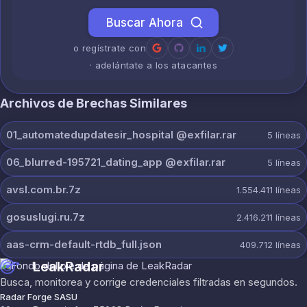
Buscar Ahora
o regístrate con
· adelántate a los atacantes
Archivos de Brechas Similares
01_automatedupdatesir_hospital @exfilar.rar
5
líneas
06_blurred-195721_dating_app @exfilar.rar
5
líneas
avsl.com.br.7z
1.554.411
líneas
gosuslugi.ru.7z
2.416.211
líneas
aas-crm-default-rtdb_full.json
409.712
líneas
LeakRadar
Busca, monitorea y corrige credenciales filtradas en segundos.
Radar Forge SASU