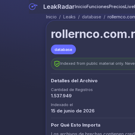
LeakRadar
Inicio
Funciones
Precios
Live
Inicio
/
Leaks
/
database
/
rollernco.com
rollernco.com.r
database
Indexed from public material only. Nev
Detalles del Archivo
Cantidad de Registros
1.537.949
Indexado el
15 de junio de 2026
Por Qué Esto Importa
Los archivos de brechas contienen crede