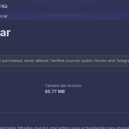
FAQ
Skip to content
.rar
ar
er purchased, never altered. Verified sources: public forums and Teleg
Tamaño del Archivo
65.77 MB
nciales filtradas que los atacantes usan activamente para ataque