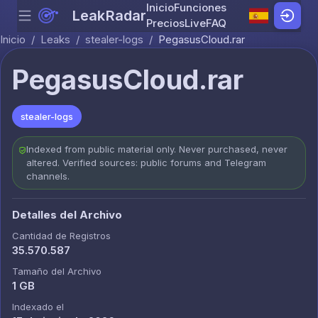
Inicio
Funciones
LeakRadar
Menu
Skip to content
Precios
Live
FAQ
Inicio
/
Leaks
/
stealer-logs
/
PegasusCloud.rar
PegasusCloud.rar
stealer-logs
Indexed from public material only. Never purchased, never
altered. Verified sources: public forums and Telegram
channels.
Detalles del Archivo
Cantidad de Registros
35.570.587
Tamaño del Archivo
1 GB
Indexado el