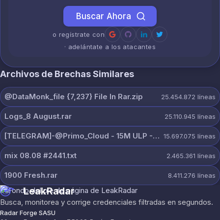
Buscar Ahora
o regístrate con
· adelántate a los atacantes
Archivos de Brechas Similares
@DataMonk_file {7,237} File In Rar.zip
25.454.872
líneas
Logs_8 August.rar
25.110.945
líneas
[TELEGRAM]-@Primo_Cloud - 15M ULP - 8 AUG.txt
15.697.075
líneas
mix 08.08 #2441.txt
2.465.361
líneas
1900 Fresh.rar
8.411.276
líneas
LeakRadar
Busca, monitorea y corrige credenciales filtradas en segundos.
Radar Forge SASU