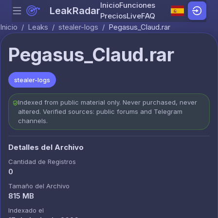
Inicio
Funciones
LeakRadar
Menu
Skip to content
Precios
Live
FAQ
Inicio
/
Leaks
/
stealer-logs
/
Pegasus_Claud.rar
Pegasus_Claud.rar
stealer-logs
Indexed from public material only. Never purchased, never
altered. Verified sources: public forums and Telegram
channels.
Detalles del Archivo
Cantidad de Registros
0
Tamaño del Archivo
815 MB
Indexado el