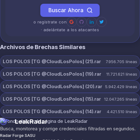
Buscar Ahora
o regístrate con
· adelántate a los atacantes
Archivos de Brechas Similares
LOS POLOS [TG @CloudLosPolos] (21).rar
7.956.705
líneas
LOS POLOS [TG @CloudLosPolos] (19).rar
11.721.621
líneas
LOS POLOS [TG @CloudLosPolos] (20).rar
5.942.429
líneas
LOS POLOS [TG @CloudLosPolos] (15).rar
12.047.265
líneas
LOS POLOS [TG @CloudLosPolos] (14).rar
4.421.510
líneas
LeakRadar
Busca, monitorea y corrige credenciales filtradas en segundos.
Radar Forge SASU