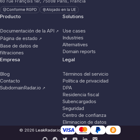
60 rue François 1er, 75008 París, Francia
Conforme RGPD
Alojado en la UE
Producto
Solutions
Documentación de la API
Use cases
↗
Industries
Página de estado
↗
Alternatives
Base de datos de
Domain reports
filtraciones
Empresa
Legal
Blog
Términos del servicio
Contacto
Política de privacidad
SubdomainRadar.io
DPA
↗
Residencia fiscal
Subencargados
Seguridad
Centro de confianza
Eliminacion de datos
© 2026
LeakRadar.io