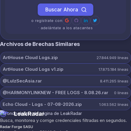
Buscar Ahora
o regístrate con
· adelántate a los atacantes
Archivos de Brechas Similares
ArtHouse Cloud Logs.zip
27.844.949
líneas
ArtHouse Cloud Logs v1.zip
17.875.184
líneas
@LulzSecAsia.rar
8.411.265
líneas
@HARMONYLINKNEW - FREE LOGS - 8.08.26.rar
0
líneas
Echo Cloud - Logs - 07-08-2026.zip
1.063.562
líneas
LeakRadar
Busca, monitorea y corrige credenciales filtradas en segundos.
Radar Forge SASU