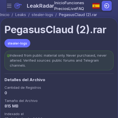
Inicio
Funciones
LeakRadar
Menu
Skip to content
Precios
Live
FAQ
Inicio
/
Leaks
/
stealer-logs
/
PegasusClaud (2).rar
PegasusClaud (2).rar
stealer-logs
Indexed from public material only. Never purchased, never
altered. Verified sources: public forums and Telegram
channels.
Detalles del Archivo
Cantidad de Registros
0
Tamaño del Archivo
815 MB
Indexado el