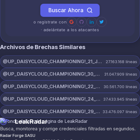
Buscar Ahora
o regístrate con
· adelántate a los atacantes
Archivos de Brechas Similares
@UP_DAISYCLOUD_CHAMPIONING!_21_JULY_5150_ON_CHANNEL.rar
27.163.168
líneas
@UP_DAISYCLOUD_CHAMPIONING!_30_JULY_5378_ON_CHANNEL.rar
31.047.909
líneas
@UP_DAISYCLOUD_CHAMPIONING!_22_JULY_5828_ON_CHANNEL.rar
30.561.700
líneas
@UP_DAISYCLOUD_CHAMPIONING!_24_JULY_5440_ON_CHANNEL.rar
37.433.945
líneas
@UP_DAISYCLOUD_CHAMPIONING!_29_JULY_5829_ON_CHANNEL.rar
33.476.097
líneas
LeakRadar
Busca, monitorea y corrige credenciales filtradas en segundos.
Radar Forge SASU