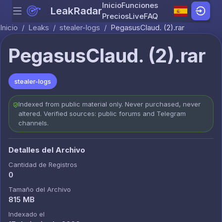
Inicio
Funciones
LeakRadar
Menu
Skip to content
Precios
Live
FAQ
Inicio
/
Leaks
/
stealer-logs
/
PegasusClaud. (2).rar
PegasusClaud. (2).rar
stealer-logs
Indexed from public material only. Never purchased, never
altered. Verified sources: public forums and Telegram
channels.
Detalles del Archivo
Cantidad de Registros
0
Tamaño del Archivo
815 MB
Indexado el