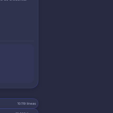
10.119
líneas