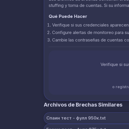
stuffing y toma de cuentas. Si su inform
Qué Puede Hacer
Verifique si sus credenciales aparece
Configure alertas de monitoreo para s
Cambie las contraseñas de cuentas 
Verifique si s
o regíst
Archivos de Brechas Similares
Спаин тест - фулл 950к.txt