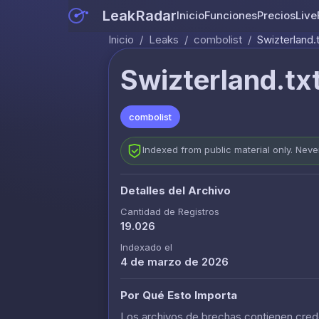
LeakRadar
Inicio
Funciones
Precios
Live
Inicio
/
Leaks
/
combolist
/
Swizterland.t
Swizterland.txt
combolist
Indexed from public material only. Nev
Detalles del Archivo
Cantidad de Registros
19.026
Indexado el
4 de marzo de 2026
Por Qué Esto Importa
Los archivos de brechas contienen crede