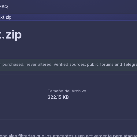
FAQ
Skip to content
xt.zip
.zip
er purchased, never altered. Verified sources: public forums and Teleg
Tamaño del Archivo
322.15 KB
nciales filtradas que los atacantes usan activamente para ataque