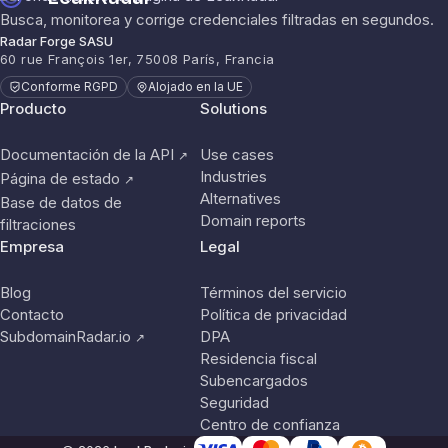
Busca, monitorea y corrige credenciales filtradas en segundos.
Radar Forge SASU
60 rue François 1er, 75008 París, Francia
Conforme RGPD
Alojado en la UE
Producto
Solutions
Documentación de la API
Use cases
↗
Industries
Página de estado
↗
Alternatives
Base de datos de
Domain reports
filtraciones
Empresa
Legal
Blog
Términos del servicio
Contacto
Política de privacidad
SubdomainRadar.io
DPA
↗
Residencia fiscal
Subencargados
Seguridad
Centro de confianza