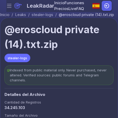
Inicio
Funciones
LeakRadar
Menu
Skip to content
Precios
Live
FAQ
Inicio
/
Leaks
/
stealer-logs
/
@eroscloud private (14).txt.zip
@eroscloud private
(14).txt.zip
stealer-logs
Indexed from public material only. Never purchased, never
altered. Verified sources: public forums and Telegram
channels.
Detalles del Archivo
Cantidad de Registros
34.245.103
Tamaño del Archivo