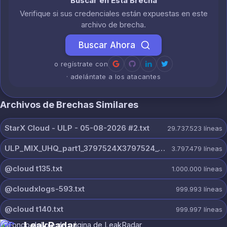
Buscar en Esta Brecha
Verifique si sus credenciales están expuestas en este
archivo de brecha.
Buscar Ahora
o regístrate con
· adelántate a los atacantes
Archivos de Brechas Similares
StarX Cloud - ULP - 05-08-2026 #2.txt
29.737.523
líneas
ULP_MIX_UHQ_part1_3797524X3797524_@dextercloud7.txt
3.797.479
líneas
@cloud t135.txt
1.000.000
líneas
@cloudxlogs-593.txt
999.993
líneas
@cloud t140.txt
999.997
líneas
LeakRadar